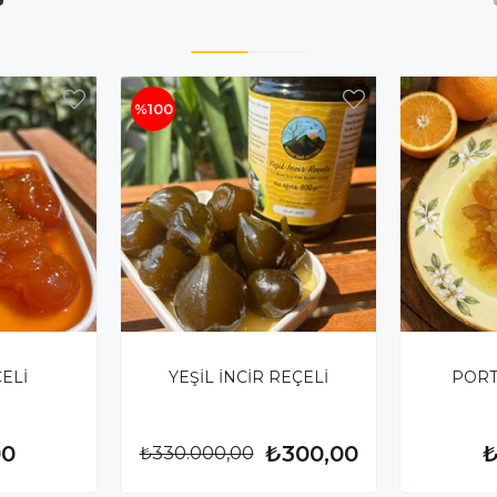
%100
ÇELİ
YEŞİL İNCİR REÇELİ
PORT
00
₺300,00
₺
₺330.000,00