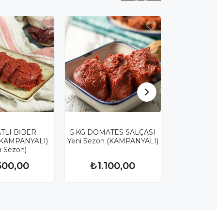
ATLI BİBER
5 KG DOMATES SALÇASI
5 KG ACI B
(KAMPANYALI)
Yeni Sezon (KAMPANYALI)
(KAMPANY
i Sezon)
Se
500,00
₺1.100,00
₺1.5