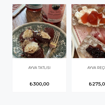
AYVA TATLISI
AYVA REÇ
₺300,00
₺275,