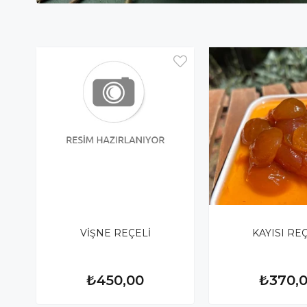
VİŞNE REÇELİ
KAYISI RE
₺450,00
₺370,