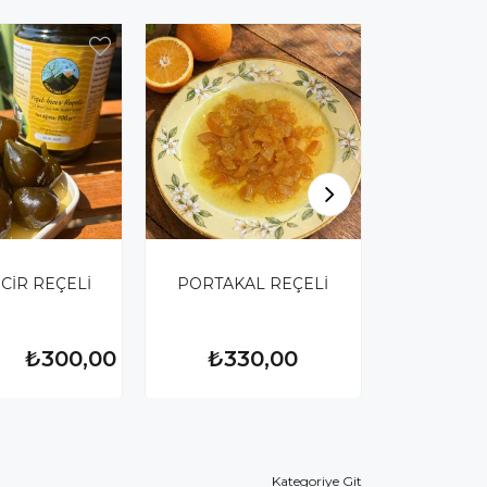
NCİR REÇELİ
PORTAKAL REÇELİ
CEVİZLİ
RE
₺300,00
₺330,00
₺45
,00
Kategoriye Git