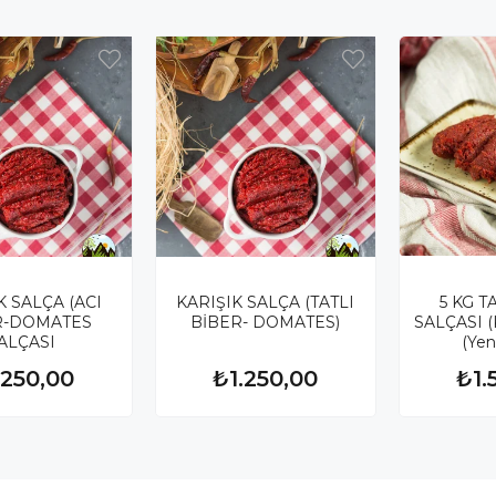
K SALÇA (ACI
KARIŞIK SALÇA (TATLI
5 KG T
R-DOMATES
BİBER- DOMATES)
SALÇASI 
ALÇASI
(Yen
.250,00
₺1.250,00
₺1.