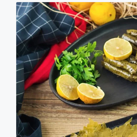
KÖY NOHUTU
₺135,00