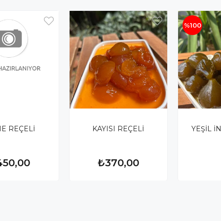
%100
NE REÇELİ
KAYISI REÇELİ
YEŞİL İ
450,00
₺370,00
₺330.000