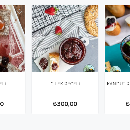
ELİ
ÇİLEK REÇELİ
KANDUT R
00
₺300,00
₺